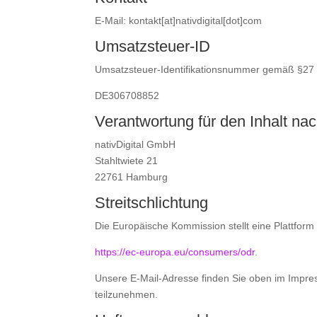
E-Mail: kontakt[at]nativdigital[dot]com
Umsatzsteuer-ID
Umsatzsteuer-Identifikationsnummer gemäß §27
DE306708852
Verantwortung für den Inhalt na
nativDigital GmbH
Stahltwiete 21
22761 Hamburg
Streitschlichtung
Die Europäische Kommission stellt eine Plattform 
https://ec-europa.eu/consumers/odr
.
Unsere E-Mail-Adresse finden Sie oben im Impressu
teilzunehmen.